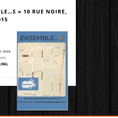
LE…S » 10 RUE NOIRE,
015
de
mes
mois
(86).