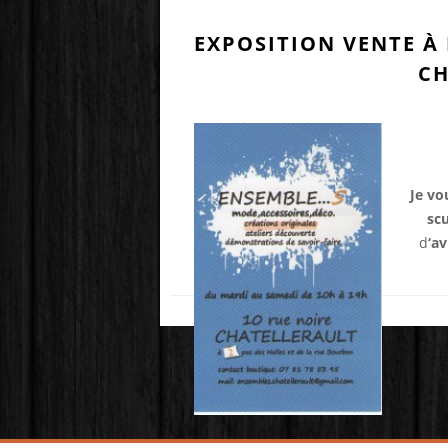
EXPOSITION VENTE À 
CH
Je vo
sc
d
‘av